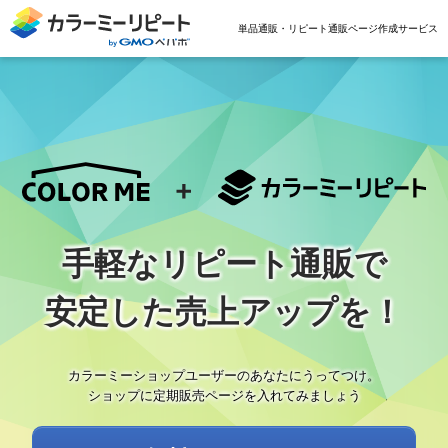
単品通販・リピート通販
ページ作成サービス
手軽なリピート通販で
安定した
売上アップを！
カラーミーショップユーザーの
あなたにうってつけ。
ショップに定期販売ページを
入れてみましょう