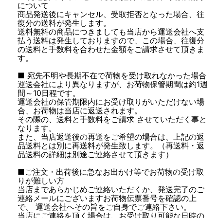
について
商品発送後にキャンセル、受取拒否となった場合、往
復分の送料が発生します。
送料無料の商品につきましても当店から運送会社へ支
払う送料は発生しておりますので、この場合、往復分
の送料と手数料を合わせた金額をご請求させて頂きま
す。
■ 宛先不明や長期不在で荷物を受け取れなかった場合
運送会社により異なりますが、お荷物保管期間は約1週
間～10日程です。
運送会社の保管期限内にお受け取りがいただけない場
合、お荷物は当店に返送されます。
その際の、送料と手数料をご請求 させていただく事と
なります。
また、当店返送後の再送をご希望の場合は、上記の返
品送料とは別に再送料が発生致します。（再送料・返
品送料の詳細は別途ご連絡させて頂きます）
■ご注文・出荷後に急なお出かけ等でお荷物の受け取
りが難しい方
当店まであらかじめご連絡いただくか、発送完了のご
連絡メールにございますお荷物伝票番号を確認の上
で、 運送会社へその旨をご自身でご連絡下さい。
当店にご連絡を頂く場合は、お受け取り可能な日時の