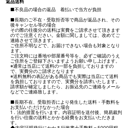
返品送料
■不良品の場合の返品 着払いで当方が負担
■長期のご不在・受取拒否等で商品が返品され、その
後キャンセル等の場合
その際の往復分の送料は実費をご請求させて頂きます
のでご注意ください。金額に関しましては、改めてご
連絡させて頂きます。
ご住所不明などで、お届けできない場合も対象となり
ます。
ご注文時には番地や部屋番号等を、必ずご確認のうえ
ご住所をご登録下さいますようお願い申し上げます。
※通常は当店にて送料の一部を負担しておりますの
で、実費分のご請求となります
※送料無料の表記がある商品でも実際は当店にて送料
を負担しておりますので、実費分を請求いたします。
請求額が確定しましたら、お振込先のご連絡をメール
などでご連絡致します。
■長期不在、受取拒否により発生した送料・手数料を
お支払いただけなかった場合
1．法的措置を行います。内容証明を送付後、簡易裁判
を行い往復の送料とかかる経費をお支払いただきま
す。
◆内容証明発行にかかる行政書士手数料＝5000円程