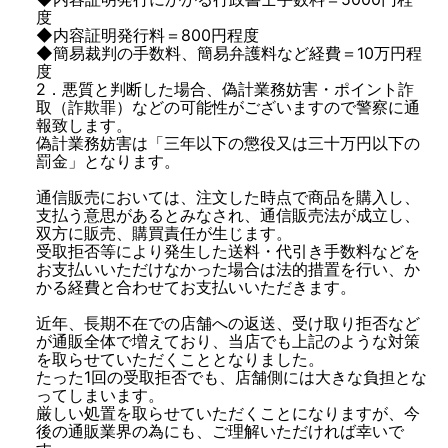
度
◆内容証明発行料＝800円程度
◆簡易裁判の手数料、簡易弁護料など経費＝10万円程
度
2．悪質と判断した場合、偽計業務妨害・ポイント詐
取（詐欺罪）などの可能性がございますので警察に通
報致します。
偽計業務妨害は「三年以下の懲役又は三十万円以下の
罰金」となります。
通信販売においては、注文した時点で商品を購入し、
支払う意思があるとみなされ、通信販売法が成立し、
双方に販売、購買責任が生じます。
受取拒否等により発生した送料・代引き手数料などを
お支払いいただけなかった場合は法的措置を行い、か
かる経費と合わせてお支払いいただきます。
近年、長期不在での店舗への返送、受け取り拒否など
が通販全体で増えており、当店でも上記のような対策
を取らせていただくこととなりました。
たった1回の受取拒否でも、店舗側には大きな負担とな
ってしまいます。
厳しい処置を取らせていただくことになりますが、今
後の通販業界の為にも、ご理解いただければ幸いで