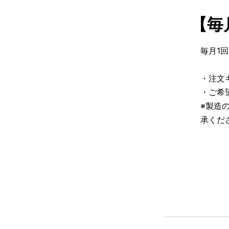
【毎
毎月1
・注文
・ご希
※製造
承くだ