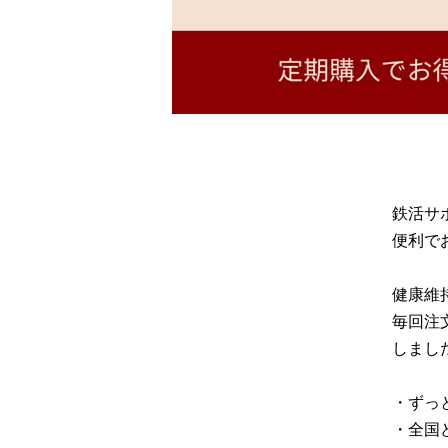
鉄活サポ
便利で
健康維
毎回注
しまし
・ずっ
・全国