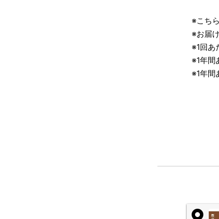
※こち
※お届
※1回
※1年
※1年